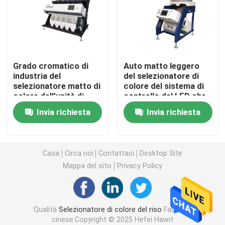
Selezionatore di colore del grano
selezionatore di colore dell'anacardio
Grado cromatico di
Auto matto leggero
industria del
del selezionatore di
selezionatore matto di
colore del sistema di
selezionatore di colore dell'arachide
colore dell'unità di
controllo del LED che
elaborazione di
controlla 64 canali
Invia richiesta
Invia richiesta
digitalizzazione tri
I chicchi di caffè colorano il selezionatore
Selezionatore di colore della spezia
Casa
Circa noi
Contattaci
Desktop Site
Mappa del sito
Privacy Policy
selezionatore di colore del sesamo
Qualità
Selezionatore di colore del riso
Fabbrica
Selezionatore matto di colore
cinese.Copyright © 2025 Hefei Hawit