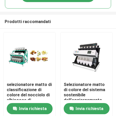
Prodotti raccomandati
Casa
selezionatore matto di
Selezionatore matto
classificazione di
di colore del sistema
colore del nocciolo di
sostenibile
Prodotti
albicocca di
dell'aggiornamento
agricoltura 8tph
con luce principale
Invia richiesta
Invia richiesta
Circa noi