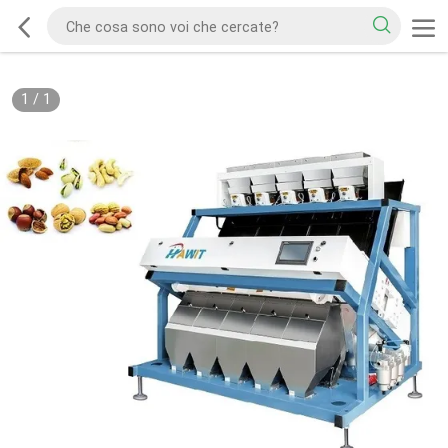
1
/
1