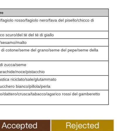
re
fagiolo rosso/fagiolo nero/fava del pisello/chicco di
co scuro/del tè del tè di giallo
/sesamo/malto
 di cotone/seme del grano/seme del pepe/seme della
 di zucca/seme
arachide/noce/pistacchio
astica riciclato/sale/glutammato
cchero bianco/pillola/perla
io/dattero/crusca/tabacco/agarico rossi del gamberetto