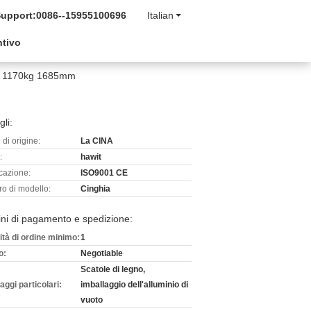
Support:
0086--15955100696
Italian
ntivo
e di 1170kg 1685mm
gli:
di origine:
La CINA
:
hawit
icazione:
ISO9001 CE
o di modello:
Cinghia
ni di pagamento e spedizione:
ità di ordine minimo:
1
o:
Negotiable
Scatole di legno,
aggi particolari:
imballaggio dell'alluminio di
vuoto