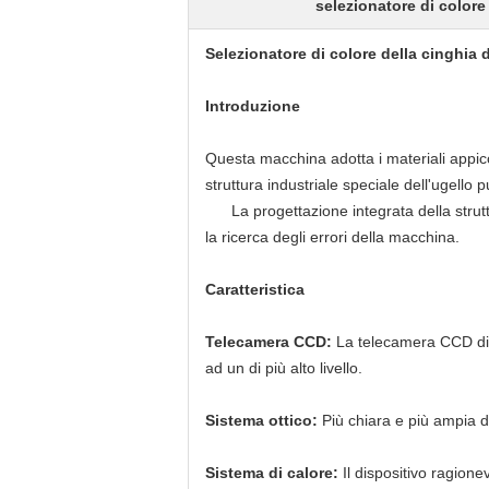
selezionatore di color
Selezionatore di colore della cinghia d
Introduzione
Questa macchina adotta i materiali appicc
struttura industriale speciale dell'ugello p
La progettazione integrata della struttur
la ricerca degli errori della macchina.
Caratteristica
Telecamera CCD:
La telecamera CCD di qu
ad un di più alto livello.
Sistema ottico:
Più chiara e più ampia di
Sistema di calore:
Il dispositivo ragione