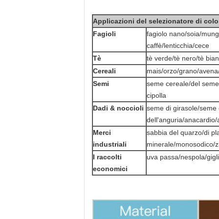
Applicazioni del selezionatore di colo
Fagioli
fagiolo nano/soia/mung/
caffè/lenticchia/cece
Tè
tè verde/tè nero/tè bian
Cereali
mais/orzo/grano/avena
Semi
seme cereale/del seme
cipolla
Dadi & noccioli
seme di girasole/seme
dell'anguria/anacardio/
Merci
sabbia del quarzo/di pl
industriali
minerale/monosodico/zu
I raccolti
uva passa/nespola/gigl
economici