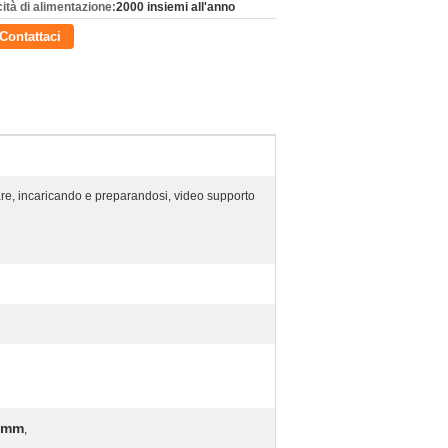
ità di alimentazione:
2000 insiemi all'anno
Contattaci
are, incaricando e preparandosi, video supporto
85mm
,