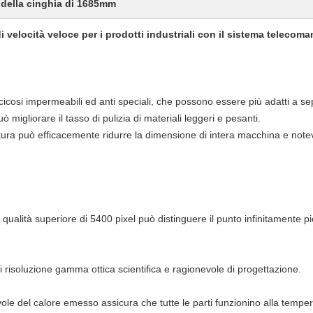
e della cinghia di 1685mm
i velocità veloce per i prodotti industriali con il sistema telecom
icosi impermeabili ed anti speciali, che possono essere più adatti a sep
uò migliorare il tasso di pulizia di materiali leggeri e pesanti.
a può efficacemente ridurre la dimensione di intera macchina e notevol
alità superiore di 5400 pixel può distinguere il punto infinitamente picc
 risoluzione gamma ottica scientifica e ragionevole di progettazione.
vole del calore emesso assicura che tutte le parti funzionino alla tempe