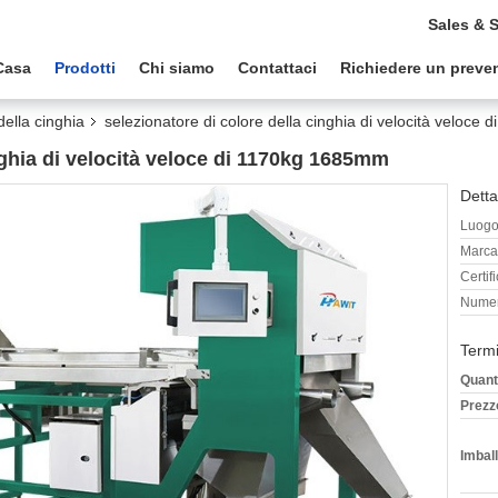
Sales & 
Casa
Prodotti
Chi siamo
Contattaci
Richiedere un preve
della cinghia
selezionatore di colore della cinghia di velocità veloc
nghia di velocità veloce di 1170kg 1685mm
Detta
Luogo 
Marca
Certif
Numer
Termi
Quant
Prezz
Imball