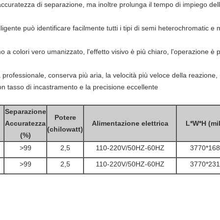
accuratezza di separazione, ma inoltre prolunga il tempo di impiego de
lligente può identificare facilmente tutti i tipi di semi heterochromatic e
 a colori vero umanizzato, l'effetto visivo è più chiaro, l'operazione è pi
professionale, conserva più aria, la velocità più veloce della reazione, i
uon tasso di incastramento e la precisione eccellente
Separazione
Potere
Accuratezza
Alimentazione elettrica
L*W*H (mil
(chilowatt)
(%)
>99
2,5
110-220V/50HZ-60HZ
3770*168
>99
2,5
110-220V/50HZ-60HZ
3770*231