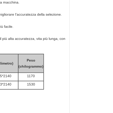
lla macchina.
 migliorare l'accuratezza della selezione.
ù facile.
l più alta accuratezza, vita più lunga, con
Peso
limetro)
(chilogrammo)
5*2140
1170
3*2140
1530