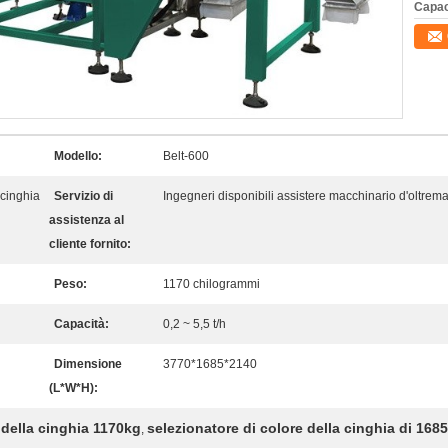
Capac
Modello:
Belt-600
 cinghia
Servizio di
Ingegneri disponibili assistere macchinario d'oltrem
assistenza al
cliente fornito:
Peso:
1170 chilogrammi
Capacità:
0,2 ~ 5,5 t/h
Dimensione
3770*1685*2140
(L*W*H):
 della cinghia 1170kg
selezionatore di colore della cinghia di 16
,