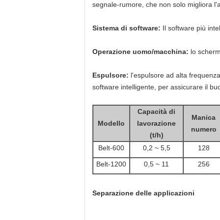
segnale-rumore, che non solo migliora l'
Sistema di software:
Il software più inte
Operazione uomo/macchina:
lo schermo
Espulsore:
l'espulsore ad alta frequenza 
software intelligente, per assicurare il b
Capacità di
Manica
Modello
lavorazione
numero
(t/h)
Belt-600
0,2 ~ 5,5
128
Belt-1200
0,5 ~ 11
256
Separazione delle applicazioni