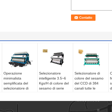
a
Operazione
Selezionatore
Selezionatore di
C
minimalista
intelligente 3.5~6
colore del sesamo
f
semplificata del
Kgs/H di colore del
del CCD di 384
selezionatore di
sesamo di serie
canali tutte le
d
colore del sesamo
della guglia
lampade del LED
t
di rappresentazione
m