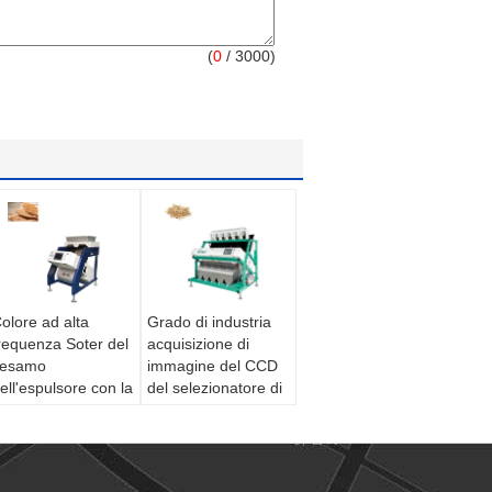
(
0
/ 3000)
olore ad alta
Grado di industria
requenza Soter del
acquisizione di
sesamo
immagine del CCD
ell'espulsore con la
del selezionatore di
elecamera CCD
colore del sesamo
ini
di 8 t/h