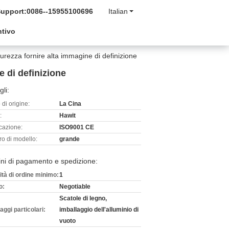
Support:
0086--15955100696
Italian
ntivo
urezza fornire alta immagine di definizione
e di definizione
gli:
di origine:
La Cina
:
Hawit
icazione:
ISO9001 CE
o di modello:
grande
ni di pagamento e spedizione:
ità di ordine minimo:
1
o:
Negotiable
Scatole di legno,
aggi particolari:
imballaggio dell'alluminio di
vuoto