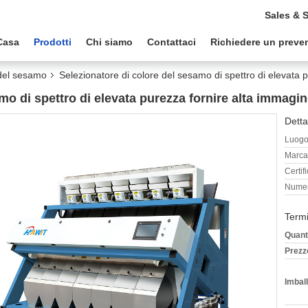
Sales & 
Casa
Prodotti
Chi siamo
Contattaci
Richiedere un preve
 del sesamo
Selezionatore di colore del sesamo di spettro di elevata p
mo di spettro di elevata purezza fornire alta immagin
Detta
Luogo 
Marca
Certif
Numer
Termi
Quant
Prezz
Imball