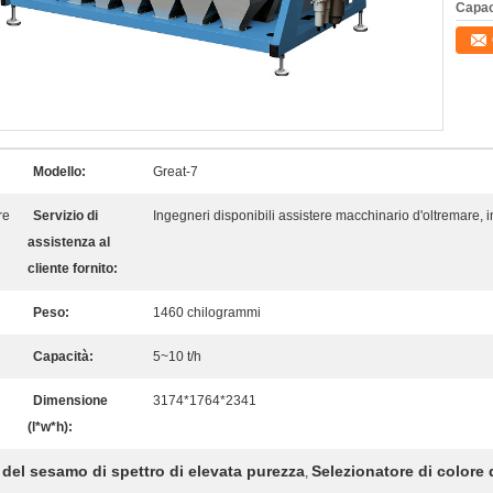
Capac
Modello:
Great-7
re
Servizio di
Ingegneri disponibili assistere macchinario d'oltremare,
assistenza al
cliente fornito:
Peso:
1460 chilogrammi
Capacità:
5~10 t/h
Dimensione
3174*1764*2341
(l*w*h):
 del sesamo di spettro di elevata purezza
Selezionatore di colore
,