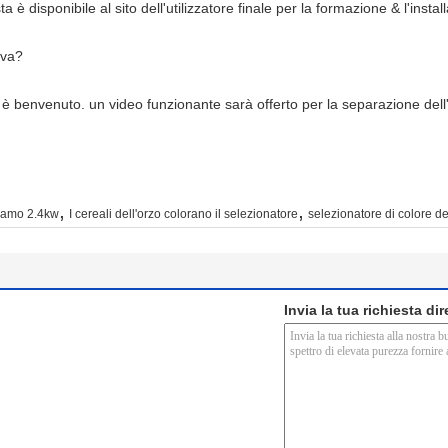
ta è disponibile al sito dell'utilizzatore finale per la formazione & l'inst
ova?
e è benvenuto. un video funzionante sarà offerto per la separazione dell'i
,
,
esamo 2.4kw
I cereali dell'orzo colorano il selezionatore
selezionatore di colore 
Invia la tua richiesta di