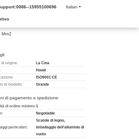
Support:
0086--15955100696
Italian
ntivo
04 Mm2
gli:
di origine:
La Cina
:
Hawit
icazione:
ISO9001 CE
o di modello:
Grande
ni di pagamento e spedizione:
ità di ordine minimo:
1
o:
Negotiable
Scatole di legno,
aggi particolari:
imballaggio dell'alluminio di
vuoto