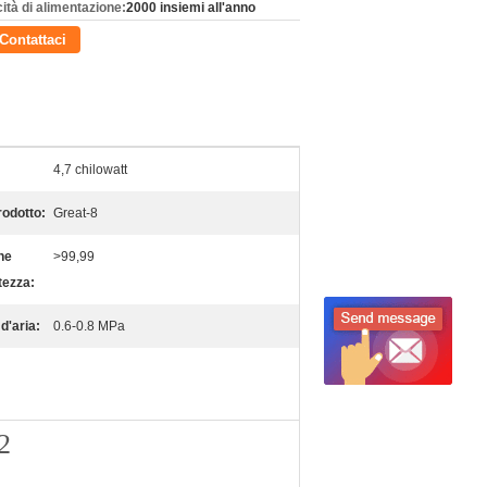
ità di alimentazione:
2000 insiemi all'anno
Contattaci
4,7 chilowatt
odotto:
Great-8
ne
>99,99
tezza:
d'aria:
0.6-0.8 MPa
2