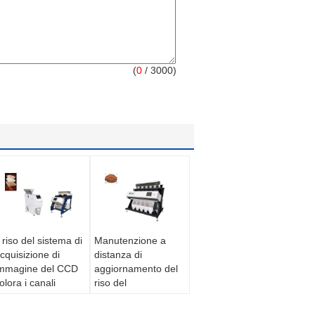
(
0
/ 3000)
l riso del sistema di
Manutenzione a
cquisizione di
distanza di
mmagine del CCD
aggiornamento del
olora i canali
riso del
400Pixel del vaglio
selezionatore online
4
di colore