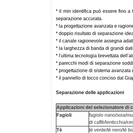
* il min identifica può essere fino 
separazione accurata.
* la progettazione avanzata e ragione
* doppio risultato di separazione ide
* il canale ragionevole assegna adat
* la larghezza di banda di grandi dati
* l'ultima tecnologia brevettata dell'
* parecchi modi di separazione soddis
* progettazione di sistema avanzata c
* il pannello di tocco conciso dal Gia
Separazione delle applicazioni
Applicazioni del selezionatore di 
Fagioli
fagiolo nano/soia/mun
di caffè/lenticchia/ce
Tè
tè verde/tè nero/tè bi