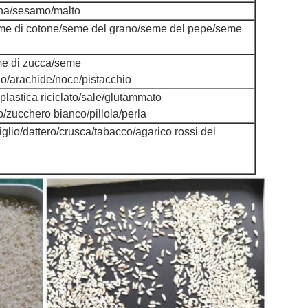
ena/sesamo/malto
me di cotone/seme del grano/seme del pepe/seme
me di zucca/seme
io/arachide/noce/pistacchio
plastica riciclato/sale/glutammato
zucchero bianco/pillola/perla
glio/dattero/crusca/tabacco/agarico rossi del