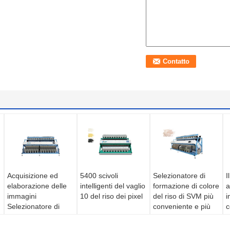
Acquisizione ed
5400 scivoli
Selezionatore di
I
elaborazione delle
intelligenti del vaglio
formazione di colore
a
immagini
10 del riso dei pixel
del riso di SVM più
i
Selezionatore di
conveniente e più
c
colori di riso Forte
veloce
5
grado industriale
6