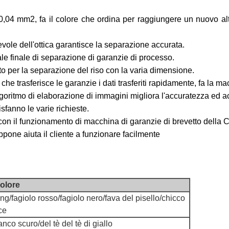
a 0,04 mm2,
fa il colore che ordina per raggiungere un nuovo alto
vole dell'ottica garantisce la separazione accurata.
ale finale di separazione di garanzie di processo.
to per la separazione del riso con la varia dimensione.
 che trasferisce le garanzie i dati trasferiti rapidamente, fa la 
algoritmo di elaborazione di immagini migliora l'accuratezza ed a
fanno le varie richieste.
on il funzionamento di macchina di garanzie di brevetto della C
ppone aiuta il cliente a funzionare facilmente
colore
g/fagiolo rosso/fagiolo nero/fava del pisello/chicco
ce
anco scuro/del tè del tè di giallo