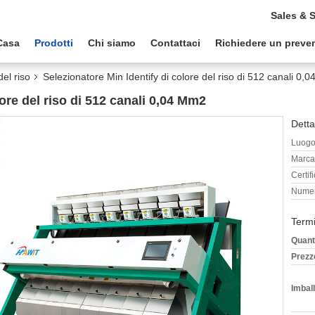
Sales & 
Casa
Prodotti
Chi siamo
Contattaci
Richiedere un preve
del riso
Selezionatore Min Identify di colore del riso di 512 canali 0,
lore del riso di 512 canali 0,04 Mm2
Detta
Luogo 
Marca
Certif
Numer
Termi
Quant
Prezz
Imball