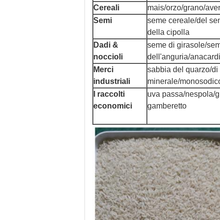
Cereali
mais/orzo/grano/av
Semi
seme cereale/del se
della cipolla
Dadi &
seme di girasole/se
noccioli
dell'anguria/anacard
Merci
sabbia del quarzo/di 
industriali
minerale/monosodico/
I raccolti
uva passa/nespola/gi
economici
gamberetto