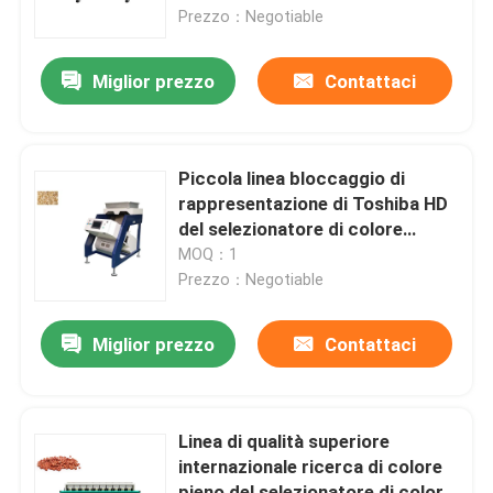
Prezzo：Negotiable
Prodotti
Miglior prezzo
Contattaci
Selezionatore di colore del riso
Piccola linea bloccaggio di
selezionatore di colore del grano
rappresentazione di Toshiba HD
del selezionatore di colore
dell'arachide
MOQ：1
Selezionatore di colore del grano
Prezzo：Negotiable
selezionatore di colore dell'anacardio
Miglior prezzo
Contattaci
selezionatore di colore dell'arachide
Linea di qualità superiore
internazionale ricerca di colore
I chicchi di caffè colorano il selezionatore
pieno del selezionatore di colore