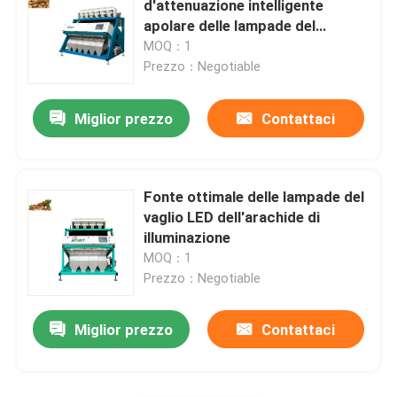
d'attenuazione intelligente
apolare delle lampade del
Vaglio materiale
selezionatore LED di colore
MOQ：1
dell'arachide
Prezzo：Negotiable
Selezionatore di colore di cereale
Miglior prezzo
Contattaci
Fonte ottimale delle lampade del
vaglio LED dell'arachide di
illuminazione
MOQ：1
Prezzo：Negotiable
Miglior prezzo
Contattaci