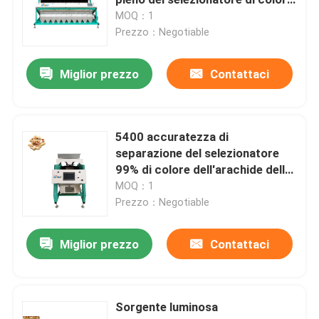
dell'arachide
MOQ：1
Prezzo：Negotiable
Selezionatore di colore della spezia
Miglior prezzo
Contattaci
selezionatore di colore del sesamo
Selezionatore matto di colore
5400 accuratezza di
separazione del selezionatore
99% di colore dell'arachide della
selezionatore di plastica di colore
telecamera CCD del pixel
MOQ：1
Prezzo：Negotiable
selezionatore di colore del tè
Miglior prezzo
Contattaci
Selezionatore di colore della cinghia
Sorgente luminosa
Vaglio infrarosso