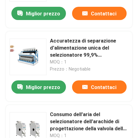
Miglior prezzo
Contattaci
Accuratezza di separazione
d'alimentazione unica del
selezionatore 99,9%
dell'arachide del sistema
MOQ：1
Prezzo：Negotiable
Miglior prezzo
Contattaci
Casa
Consumo dell'aria del
Chi siamo
selezionatore dell'arachide di
progettazione della valvola dello
spruzzo piccolo
Contatti
MOQ：1