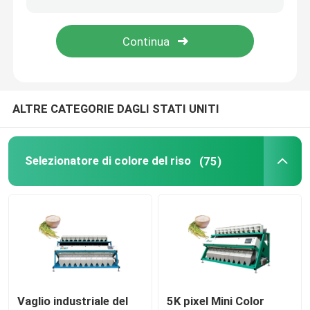
Selezionatore di colore del grano
selezionatore di colore dell'anacardio
ALTRE CATEGORIE DAGLI STATI UNITI
selezionatore di colore dell'arachide
Selezionatore di colore del riso
(75)
I chicchi di caffè colorano il selezionatore
Selezionatore di colore della spezia
selezionatore di colore del sesamo
Selezionatore matto di colore
Vaglio industriale del
5K pixel Mini Color