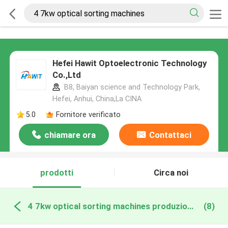
Hefei Hawit Optoelectronic Technology
Co.,Ltd
B8, Baiyan science and Technology Park,
Hefei, Anhui, China,La CINA
5.0
Fornitore verificato
chiamare ora
Contattaci
prodotti
Circa noi
4 7kw optical sorting machines produzione online
(8)