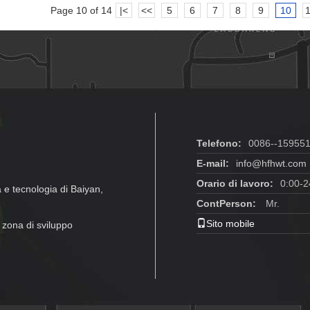
Page 10 of 14
|<
<<
5
6
7
8
9
10
Telefono:
0086--15955
E-mail:
info@hfhwt.com
Orario di lavoro:
0:00-2
a e tecnologia di Baiyan,
ContPerson:
Mr.
Sito mobile
 zona di sviluppo