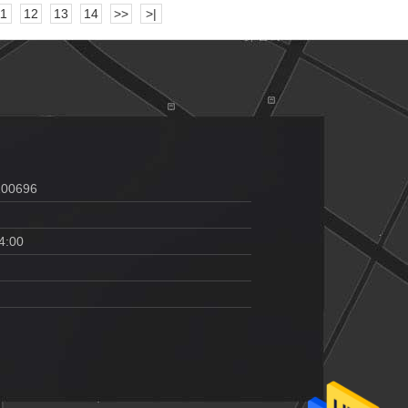
11
12
13
14
>>
>|
100696
4:00