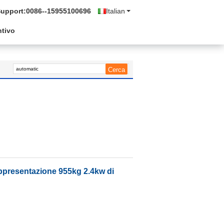
Support:
0086--15955100696
Italian
ntivo
rappresentazione 955kg 2.4kw di