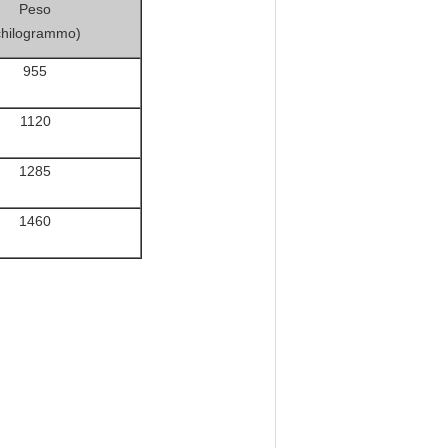
Peso
chilogrammo)
955
1120
1285
1460