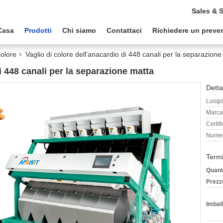
Sales & 
Casa
Prodotti
Chi siamo
Contattaci
Richiedere un preve
colore
Vaglio di colore dell'anacardio di 448 canali per la separazione
i 448 canali per la separazione matta
Detta
Luogo 
Marca
Certif
Numer
Termi
Quant
Prezz
Imball