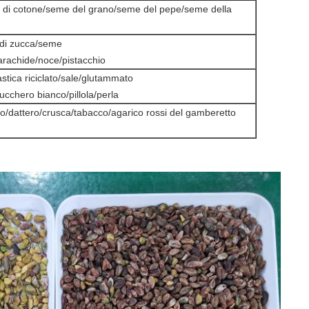
 di cotone/seme del grano/seme del pepe/seme della
 di zucca/seme
arachide/noce/pistacchio
astica riciclato/sale/glutammato
cchero bianco/pillola/perla
io/dattero/crusca/tabacco/agarico rossi del gamberetto