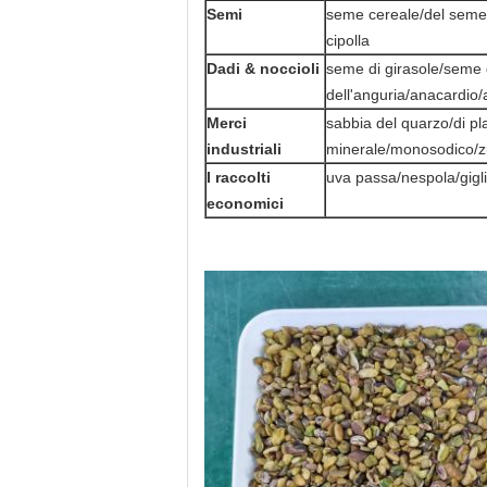
Semi
seme cereale/del seme
cipolla
Dadi & noccioli
seme di girasole/seme
dell'anguria/anacardio/
Merci
sabbia del quarzo/di pl
industriali
minerale/monosodico/zu
I raccolti
uva passa/nespola/gigl
economici