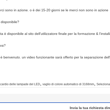
rci sono in azione. o è dei 15-20 giorni se le merci non sono in azione
 disponibile?
ta è disponibile al sito dell'utilizzatore finale per la formazione & l'inst
ova?
e è benvenuto. un video funzionante sarà offerto per la separazione dell'i
,
,
nacardio delle lampade del LED
vaglio di colore automatico di 3168mm
Seleziona
Invia la tua richiesta di