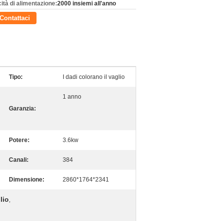
ità di alimentazione:
2000 insiemi all'anno
Contattaci
Tipo:
I dadi colorano il vaglio
1 anno
Garanzia:
Potere:
3.6kw
Canali:
384
Dimensione:
2860*1764*2341
lio
,