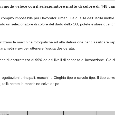
un modo veloce con il selezionatore matto di colore di 448 can
ompito impossibile per i lavoratori umani. La qualità dell'uscita inoltr
do un selezionatore di colore del dado dello SG, potete evitare quei pro
ilizzano le macchine fotografiche ad alta definizione per classificare rapid
arametri visivi per ottenere l'uscita desiderata.
ione di accuratezza di 99% ed alti livelli di capacità di lavorazione. Ciò s
ogettazioni principali: macchine Cinghia tipe e scivolo tipe. Il tipo corr
, utilizzerete le macchine scivolo tipe.
zione