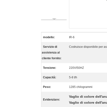
modello:
IR-6
Servizio di
Costruisce disponibile per as
assistenza al
cliente fornito:
Tensione:
220V/50HZ
Capacità:
5-8 t/h
Peso:
1285 chilogrammi
Vaglio di colore dell'an
Evidenziare:
Vaglio di colore dell'a