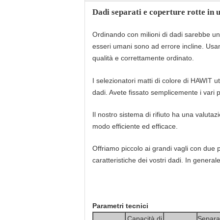
Dadi separati e coperture rotte in 
Ordinando con milioni di dadi sarebbe un c
esseri umani sono ad errore incline. Usan
qualità e correttamente ordinato.
I selezionatori matti di colore di HAWIT ut
dadi. Avete fissato semplicemente i vari p
Il nostro sistema di rifiuto ha una valutaz
modo efficiente ed efficace.
Offriamo piccolo ai grandi vagli con due pr
caratteristiche dei vostri dadi. In generale
Parametri tecnici
Capacità di
Separa