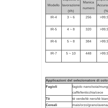
Manica
Modello
lavorazione
Accura
numero
(t/h)
(%
IR-4
3 ~ 6
256
>99,
IR-5
4 ~ 8
320
>99,
IR-6
5 ~ 8
384
>99,
IR-7
5 ~ 10
448
>99,
Applicazioni del selezionatore di colo
Fagioli
fagiolo nano/soia/mung/
caffè/lenticchia/cece
Tè
tè verde/tè nero/tè bian
Cereali
mais/orzo/grano/avena