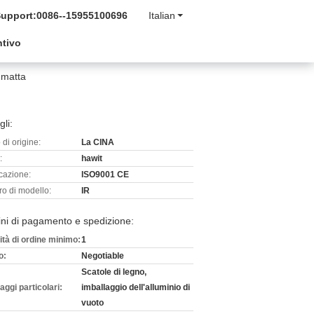
Support:
0086--15955100696
Italian
ntivo
 matta
gli:
di origine:
La CINA
:
hawit
icazione:
ISO9001 CE
o di modello:
IR
ni di pagamento e spedizione:
ità di ordine minimo:
1
o:
Negotiable
Scatole di legno,
aggi particolari:
imballaggio dell'alluminio di
vuoto