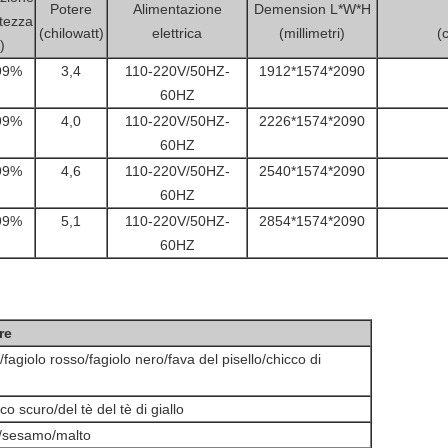
Potere
Alimentazione
Demension L*W*H
tezza
(chilowatt)
elettrica
(millimetri)
(
)
99%
3,4
110-220V/50HZ-
1912*1574*2090
60HZ
99%
4,0
110-220V/50HZ-
2226*1574*2090
60HZ
99%
4,6
110-220V/50HZ-
2540*1574*2090
60HZ
99%
5,1
110-220V/50HZ-
2854*1574*2090
60HZ
re
fagiolo rosso/fagiolo nero/fava del pisello/chicco di
co scuro/del tè del tè di giallo
/sesamo/malto