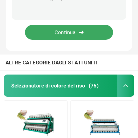
Macchina scottata del selezionatore di colore del riso del grano
Vaglio 5,4 del riso intelligente di chilowatt 16tph di Digital
Selezionatore di colore del grano
Macchina geometrica del selezionatore di colore della riseria di forma 5400pixel
Macchina di selezione del grano di 512 canali
selezionatore di colore dell'anacardio
macchina fotografica Bean Color Sorter di 12t H 5K
selezionatore di colore dell'arachide
ALTRE CATEGORIE DAGLI STATI UNITI
I chicchi di caffè colorano il selezionatore
Selezionatore di colore del riso
(75)
Selezionatore di colore della spezia
selezionatore di colore del sesamo
Selezionatore matto di colore