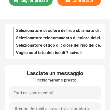
Miglior prezzo
Contattaci
Selezionatore di colore del riso sbramato di Myotonin del sorgo
Selezionatore telecomandato di colore del riso del CCD 5400Pixel
Giro della fabbrica
Selezionatore ottico di colore del riso del cereale del grano
Vaglio scottato del riso di 7 scivoli
Controllo di qualità
Macchina automatica del selezionatore di colore del riso per il miglio appiccicoso di Brown
Tutte le lampade del LED 2,4 chilowatt del riso di colore del selezionatore di controllo di AI
Contattici
Vaglio di colore automatico del miglio di 256 canali
Macchina del selezionatore di colore della macchina fotografica 5K di gloria 8
Attrezzatura di Dal Mill Rice Color Sorting di 512 canali
Notizie
Selezionatore di colore del riso appiccicoso del CE di 320 canali
Lasciate un messaggio
Vaglio di colore automatico del CCD di Myotonin del riso sbramato del miglio
Richieda una citazione
Ti richiameremo presto!
Macchina a distanza in tempo reale del selezionatore di colore di immagine del CCD di separazione del riso
selezionatore ottico di colore del riso del CCD con il sistema di Ai Contol
Selezionatore di colore del riso
Attrezzatura scottata agricola del selezionatore di colore dei risi a grani lunghi
Automaticamente Mini Rice Color Sorter Machine
selezionatore di colore del grano