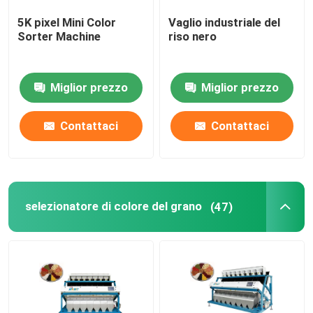
5K pixel Mini Color
Vaglio industriale del
selezionatore di plastica di colore
Sorter Machine
riso nero
selezionatore di colore del tè
Miglior prezzo
Miglior prezzo
Selezionatore di colore della cinghia
Contattaci
Contattaci
Vaglio infrarosso
selezionatore di colore del grano
(47)
Vaglio materiale
Selezionatore di colore di cereale