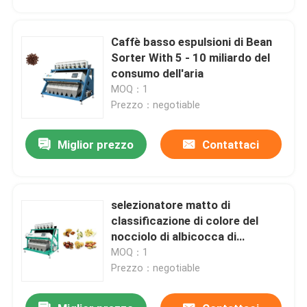
Caffè basso espulsioni di Bean
Sorter With 5 - 10 miliardo del
consumo dell'aria
MOQ：1
Prezzo：negotiable
Miglior prezzo
Contattaci
selezionatore matto di
Casa
classificazione di colore del
nocciolo di albicocca di
agricoltura 8tph
MOQ：1
Prodotti
Prezzo：negotiable
Circa noi