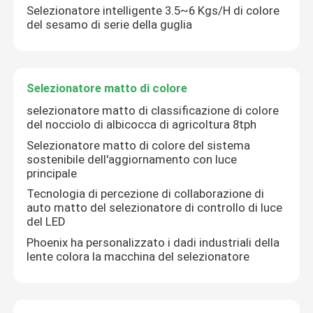
Selezionatore intelligente 3.5~6 Kgs/H di colore
del sesamo di serie della guglia
Selezionatore di colore del grano
selezionatore di colore dell'anacardio
Selezionatore matto di colore
selezionatore matto di classificazione di colore
del nocciolo di albicocca di agricoltura 8tph
selezionatore di colore dell'arachide
Selezionatore matto di colore del sistema
sostenibile dell'aggiornamento con luce
I chicchi di caffè colorano il selezionatore
principale
Tecnologia di percezione di collaborazione di
auto matto del selezionatore di controllo di luce
Selezionatore di colore della spezia
del LED
Phoenix ha personalizzato i dadi industriali della
lente colora la macchina del selezionatore
selezionatore di colore del sesamo
Selezionatore matto di colore