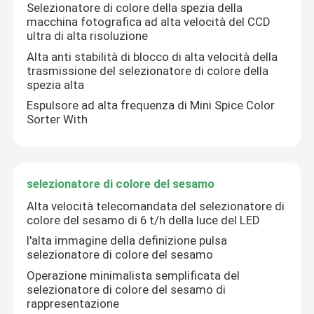
Selezionatore di colore della spezia della
macchina fotografica ad alta velocità del CCD
ultra di alta risoluzione
Giro della fabbrica
Alta anti stabilità di blocco di alta velocità della
trasmissione del selezionatore di colore della
Controllo di qualità
spezia alta
Espulsore ad alta frequenza di Mini Spice Color
Sorter With
Contattici
Notizie
selezionatore di colore del sesamo
Alta velocità telecomandata del selezionatore di
Richieda una citazione
colore del sesamo di 6 t/h della luce del LED
l'alta immagine della definizione pulsa
selezionatore di colore del sesamo
Selezionatore di colore del riso
Operazione minimalista semplificata del
selezionatore di colore del sesamo di
rappresentazione
selezionatore di colore del grano