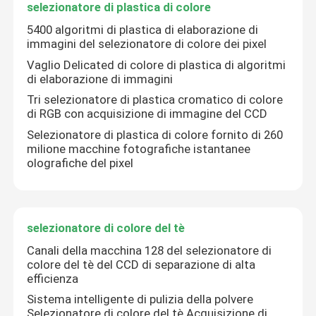
selezionatore di plastica di colore
5400 algoritmi di plastica di elaborazione di
selezionatore di plastica di colore
immagini del selezionatore di colore dei pixel
Vaglio Delicated di colore di plastica di algoritmi
selezionatore di colore del tè
di elaborazione di immagini
Tri selezionatore di plastica cromatico di colore
di RGB con acquisizione di immagine del CCD
Selezionatore di colore della cinghia
Selezionatore di plastica di colore fornito di 260
milione macchine fotografiche istantanee
olografiche del pixel
Vaglio infrarosso
Vaglio materiale
selezionatore di colore del tè
Canali della macchina 128 del selezionatore di
Selezionatore di colore di cereale
colore del tè del CCD di separazione di alta
efficienza
Sistema intelligente di pulizia della polvere
Selezionatore di colore del tè Acquisizione di